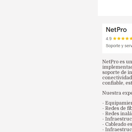
NetPro es un
implementa
soporte de i
conectivida
confiable, es
Nuestra expe
- Equipamien
- Redes de f
- Redes inalá
- Infraestru
- Cableado e
- Infraestruc