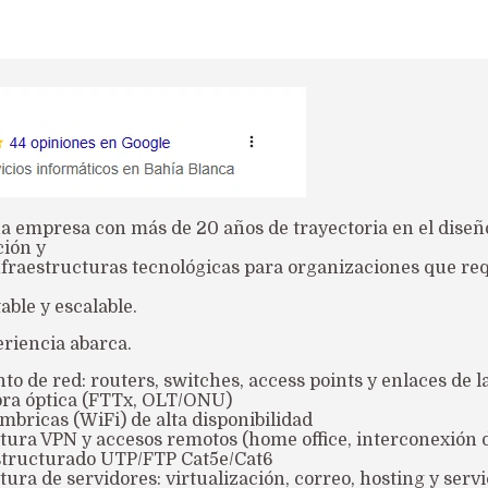
a empresa con más de 20 años de trayectoria en el diseñ
ción y
nfraestructuras tecnológicas para organizaciones que re
d
table y escalable.
riencia abarca.
to de red: routers, switches, access points y enlaces de 
ibra óptica (FTTx, OLT/ONU)
mbricas (WiFi) de alta disponibilidad
ctura VPN y accesos remotos (home office, interconexión 
structurado UTP/FTP Cat5e/Cat6
tura de servidores: virtualización, correo, hosting y servi