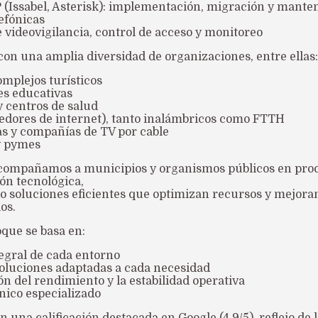
IP (Issabel, Asterisk): implementación, migración y mant
lefónicas
e videovigilancia, control de acceso y monitoreo
on una amplia diversidad de organizaciones, entre ellas:
omplejos turísticos
nes educativas
y centros de salud
eedores de internet), tanto inalámbricos como FTTH
as y compañías de TV por cable
y pymes
compañamos a municipios y organismos públicos en proc
ón tecnológica,
o soluciones eficientes que optimizan recursos y mejoran
ios.
que se basa en:
tegral de cada entorno
soluciones adaptadas a cada necesidad
ón del rendimiento y la estabilidad operativa
cnico especializado