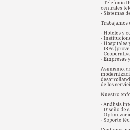
- Telefonía 
centrales te
- Sistemas d
Trabajamos c
- Hoteles y c
- Institucio
- Hospitales 
- ISPs (prov
- Cooperativ
- Empresas 
Asimismo, a
modernizaci
desarrolland
de los servic
Nuestro enfo
- Análisis in
- Diseño de 
- Optimizaci
- Soporte té