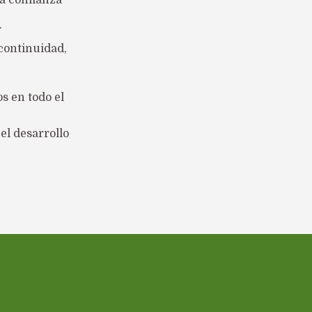
la confianza
.
continuidad,
s en todo el
l desarrollo