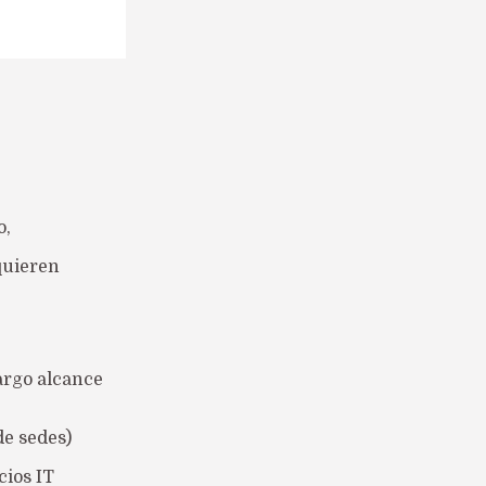
o,
quieren
largo alcance
de sedes)
cios IT