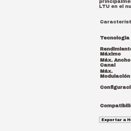
principalme
LTU en el n
Caracterís
Tecnología
Rendimient
Máximo
Máx. Ancho
Canal
Máx.
Modulación
Configurac
Compatibil
Exportar a H