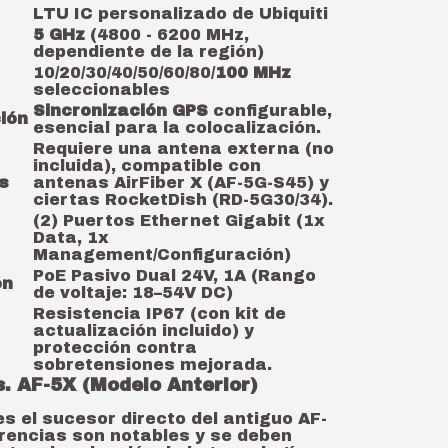
LTU IC personalizado de Ubiquiti
5 GHz
(4800 - 6200 MHz,
dependiente de la región)
10/20/30/40/50/60/80/
100 MHz
seleccionables
Sincronización GPS
configurable,
ión
esencial para la colocalización.
Requiere una antena externa (no
incluida), compatible con
s
antenas AirFiber X (AF-5G-S45) y
ciertas RocketDish (RD-5G30/34).
(2) Puertos Ethernet Gigabit (1x
Data, 1x
Management/Configuración)
PoE Pasivo Dual 24V, 1A (Rango
ón
de voltaje: 18–54V DC)
Resistencia IP67 (con kit de
actualización incluido) y
protección contra
sobretensiones mejorada.
. AF-5X (Modelo Anterior)
s el sucesor directo del antiguo AF-
erencias son notables y se deben