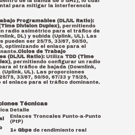
dentro de la banda de 5 GHz), lo cual
tal para mitigar la interferencia
rabajo Programables (DL/UL Ratio):
(Time Division Duplex)
, permitiendo
n radio asimétrico para el tráfico de
link, DL) y subida (Uplink, UL). Las
s pueden ser 25/75, 33/67, 50/50,
5, optimizando el enlace para el
inante.
Ciclos de Trabajo
s (DL/UL Ratio):
Utiliza
TDD (Time
lex)
, permitiendo configurar un radio
para el tráfico de bajada (Downlink,
 (Uplink, UL). Las proporciones
5/75, 33/67, 50/50, 67/33 y 75/25,
 el enlace para el tráfico dominante.
ciones Técnicas
tica
Detalle
Enlaces Troncales Punto-a-Punto
al
(PtP)
o
1+ Gbps
de rendimiento real