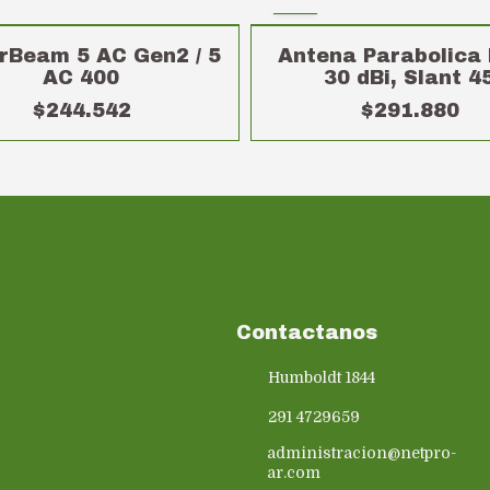
rBeam 5 AC Gen2 / 5
Antena Parabolica 
AC 400
30 dBi, Slant 4
$244.542
$291.880
Contactanos
Humboldt 1844
291 4729659
administracion@netpro-
ar.com