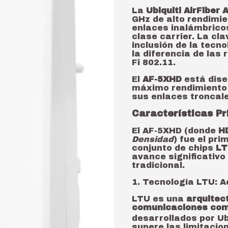
La
Ubiquiti AirFiber
GHz de alto rendimi
enlaces inalámbrico
clase carrier. La cl
inclusión de la tecn
la diferencia de las
Fi 802.11.
El
AF-5XHD
está dise
máximo rendimiento y
sus enlaces troncale
Características Pr
El AF-5XHD (donde
H
Densidad
) fue el pri
conjunto de chips
LT
avance significativo
tradicional.
1. Tecnología LTU: A
LTU es una
arquitec
comunicaciones com
desarrollados por Ubi
supere las limitacion