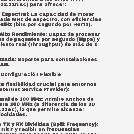
02.11n/ac) para ofrecer:
 Espectral:
La capacidad de mover
ada MHz de espectro, con eficiencias
ps/Hz
(bits por segundo por Hertz).
Alto Rendimiento:
Capaz de procesar
nes de paquetes por segundo (Mpps)
y
miento real (throughput) de más de
1
nzada:
Soporte para constelaciones
QAM
.
Configuración Flexible
e flexibilidad crucial para entornos
nternet Service Provider):
nal de 100 MHz:
Admite anchos de
asta
100 MHz
(a diferencia de los 80
.11ac), lo que permite alcanzar
locidades.
 TX y RX Divididas (Split Frequency):
mitir y recibir en
frecuencias