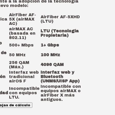
nte a la adopción de la tecnología
uevo modelo:
AirFiber AF-
AirFiber AF-5XHD
tica
5X (airMAX
(LTU)
AC)
airMAX AC
LTU (Tecnología
(basada en
Propietaria)
802.11)
o
500+ Mbps
1+ Gbps
 de
50 MHz
100 MHz
256 QAM
4096 QAM
(Máx.)
Interfaz web
Interfaz web y
ión
tradicional
Bluetooth
airOS F
(UNMS/UISP App)
Incompatible con
Incompatible
equipos airMAX o
idad
con equipos
airFiber X más
LTU.
antiguos.
ojas de cálculo