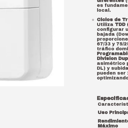
diferentes
(
es fundamen
local.
Ciclos de T
Utiliza
TDD 
configurar u
bajada (Down
proporcione
67/33 y 75/2
tráfico dom
Programable
Division Dup
asimétrico 
DL) y subida
pueden ser 2
optimizando
Especifica
Caracterís
Uso Princip
Rendimient
Máximo