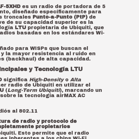
 AF-5XHD
es un radio de portadora de 5
ento, diseñado específicamente para
s troncales
Punto-a-Punto (PtP)
de
ave de su capacidad superior es la
ología
LTU
propietaria de Ubiquiti, que
 radios basadas en los estándares Wi-
ñado para WISPs que buscan el
 la mayor resistencia al ruido en
s (backhaul) de alta capacidad.
incipales y Tecnología LTU
D
significa
High-Density
o
Alta
mer radio de Ubiquiti en utilizar el
U
(
Long-Term Ubiquiti
), marcando un
 sobre la tecnología airMAX AC
diós al 802.11
tura de radio y protocolo de
pletamente propietarios
quiti.
Esto permite que el radio
es inherentes a los chips Wi-Fi