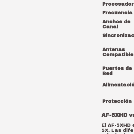
Procesador
Frecuencia
Anchos de
Canal
Sincronizac
Antenas
Compatible
Puertos de
Red
Alimentaci
Protección
AF-5XHD vs
El AF-5XHD e
5X. Las dif