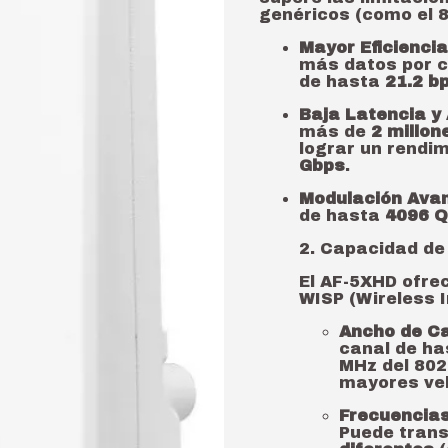
genéricos (como el 8
Mayor Eficiencia
más datos por c
de hasta
21.2 b
Baja Latencia y 
más de
2 millo
lograr un rendi
Gbps
.
Modulación Ava
de hasta
4096 
2. Capacidad de 
El AF-5XHD ofrec
WISP (Wireless I
Ancho de Ca
canal de h
MHz del 802
mayores ve
Frecuencias
Puede trans