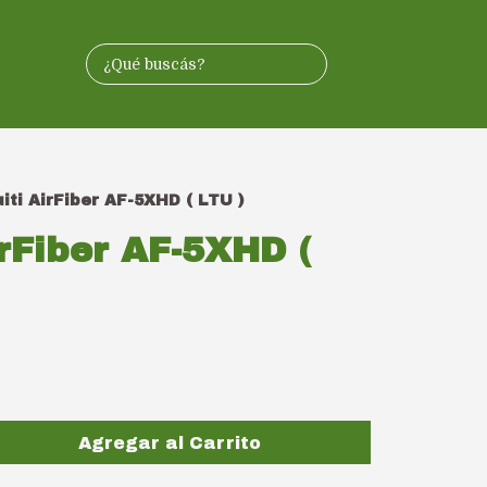
iti AirFiber AF-5XHD ( LTU )
irFiber AF-5XHD (
Agregar al Carrito