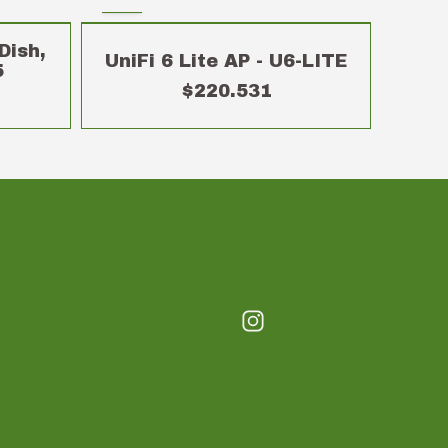
Dish,
UniFi 6 Lite AP - U6-LITE
5
$220.531