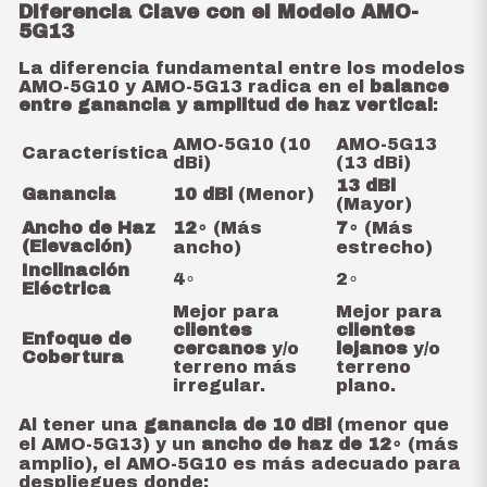
Diferencia Clave con el Modelo AMO-
5G13
La diferencia fundamental entre los modelos
AMO-5G10 y AMO-5G13 radica en el
balance
entre ganancia y amplitud de haz vertical
:
AMO-5G10 (10
AMO-5G13
Característica
dBi)
(13 dBi)
13
dBi
Ganancia
10
dBi
(Menor)
(Mayor)
Ancho de Haz
1
2
∘
(Más
7
∘
(Más
(Elevación)
ancho)
estrecho)
Inclinación
4
∘
2
∘
Eléctrica
Mejor para
Mejor para
clientes
clientes
Enfoque de
cercanos
y/o
lejanos
y/o
Cobertura
terreno más
terreno
irregular.
plano.
Al tener una
ganancia de
10
dBi
(menor que
el AMO-5G13) y un
ancho de haz de
1
2
∘
(más
amplio), el AMO-5G10 es más adecuado para
despliegues donde: