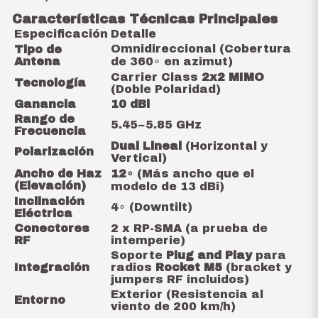
Características Técnicas Principales
Especificación
Detalle
Omnidireccional (Cobertura
Tipo de
Antena
de
36
0
∘
en azimut)
Carrier Class
2x2 MIMO
Tecnología
(Doble Polaridad)
Ganancia
10 dBi
Rango de
5.45
−
5.85
GHz
Frecuencia
Dual Lineal
(Horizontal y
Polarización
Vertical)
Ancho de Haz
1
2
∘
(Más ancho que el
(Elevación)
modelo de 13 dBi)
Inclinación
4
∘
(Downtilt)
Eléctrica
Conectores
2 x RP-SMA (a prueba de
RF
intemperie)
Soporte
Plug and Play
para
Integración
radios
Rocket M5
(bracket y
jumpers RF incluidos)
Exterior (Resistencia al
Entorno
viento de
200
km/h
)