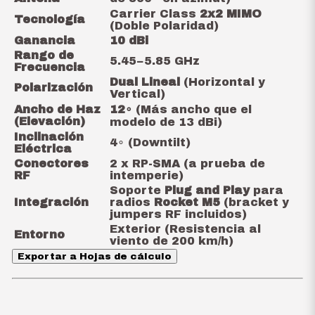
Carrier Class
2x2 MIMO
Tecnología
(Doble Polaridad)
Ganancia
10 dBi
Rango de
5.45
−
5.85
GHz
Frecuencia
Dual Lineal
(Horizontal y
Polarización
Vertical)
Ancho de Haz
1
2
∘
(Más ancho que el
(Elevación)
modelo de 13 dBi)
Inclinación
4
∘
(Downtilt)
Eléctrica
Conectores
2 x RP-SMA (a prueba de
RF
intemperie)
Soporte
Plug and Play
para
Integración
radios
Rocket M5
(bracket y
jumpers RF incluidos)
Exterior (Resistencia al
Entorno
viento de
200
km/h
)
Exportar a Hojas de cálculo