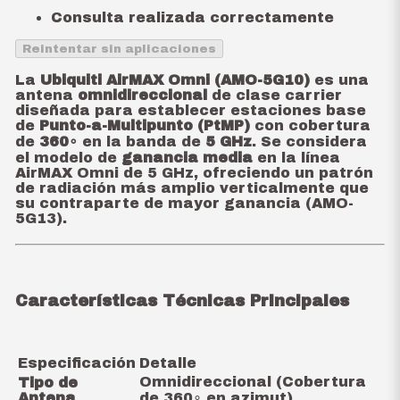
Consulta realizada correctamente
Reintentar sin aplicaciones
La
Ubiquiti AirMAX Omni (AMO-5G10)
es una
antena
omnidireccional
de clase carrier
diseñada para establecer estaciones base
de
Punto-a-Multipunto (PtMP)
con cobertura
de
36
0
∘
en la banda de
5 GHz
. Se considera
el modelo de
ganancia media
en la línea
AirMAX Omni de 5 GHz, ofreciendo un patrón
de radiación más amplio verticalmente que
su contraparte de mayor ganancia (AMO-
5G13).
Características Técnicas Principales
Especificación
Detalle
Omnidireccional (Cobertura
Tipo de
Antena
de
36
0
∘
en azimut)