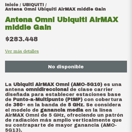
Inicio
UBIQUITI
/
/
Antena Omni Ubiquiti AirMAX middle Gain
Antena Omni Ubiquiti AirMAX
middle Gain
$283.448
Ver más detalles
No disponible
La
Ubiquiti AirMAX Omni (AMO-5G10)
es una
antena
omnidireccional
de clase carrier
diseñada para establecer estaciones base
de
Punto-a-Multipunto (PtMP)
con cobertura
de
36
0
∘
en la banda de
5 GHz
. Se considera
el modelo de
ganancia media
en la línea
AirMAX Omni de 5 GHz, ofreciendo un patrón
de radiación más amplio verticalmente que
su contraparte de mayor ganancia (AMO-
5G13).