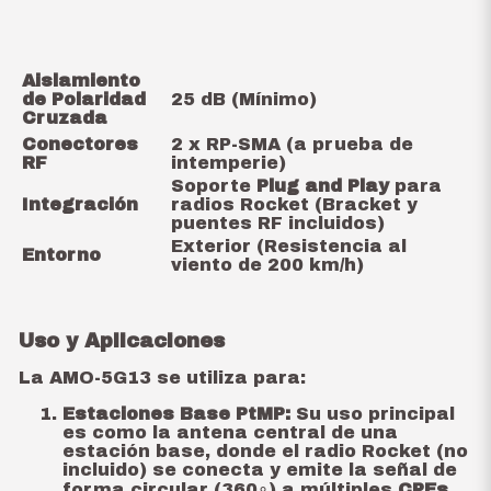
Aislamiento
de Polaridad
25
dB
(Mínimo)
Cruzada
Conectores
2 x RP-SMA (a prueba de
RF
intemperie)
Soporte
Plug and Play
para
Integración
radios Rocket (Bracket y
puentes RF incluidos)
Exterior (Resistencia al
Entorno
viento de
200
km/h
)
Uso y Aplicaciones
La AMO-5G13 se utiliza para:
Estaciones Base PtMP:
Su uso principal
es como la antena central de una
estación base, donde el radio Rocket (no
incluido) se conecta y emite la señal de
forma circular (
36
0
∘
) a múltiples
CPEs