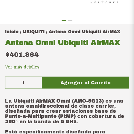
Inicio
UBIQUITI
Antena Omni Ubiquiti AirMAX
/
/
Antena Omni Ubiquiti AirMAX
$401.864
Ver más detalles
Agregar al Carrito
La
Ubiquiti AirMAX Omni (AMO-5G13)
es una
antena
omnidireccional
de clase carrier,
diseñada para crear estaciones base de
Punto-a-Multipunto (PtMP)
con cobertura de
36
0
∘
en la banda de
5 GHz
.
Está específicamente diseñada para