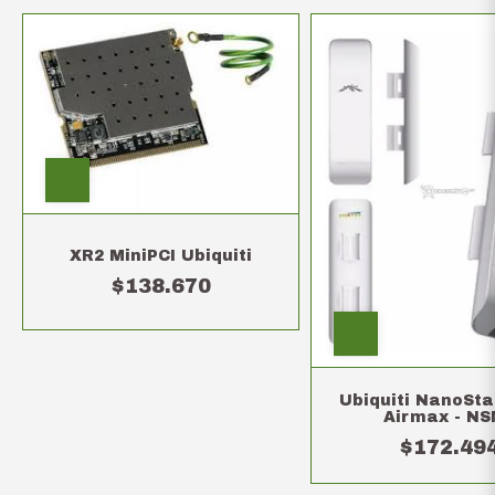
XR2 MiniPCI Ubiquiti
$138.670
Ubiquiti NanoSta
Airmax - N
$172.49