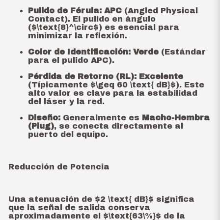
Pulido de Férula:
APC
(Angled Physical
Contact). El pulido en ángulo
(
$\text{8}^\circ$
) es esencial para
minimizar la reflexión.
Color de Identificación:
Verde
(Estándar
para el pulido APC).
Pérdida de Retorno (RL):
Excelente
(Típicamente
$\geq 60 \text{ dB}$
). Este
alto valor es clave para la estabilidad
del láser y la red.
Diseño:
Generalmente es
Macho-Hembra
(Plug)
, se conecta directamente al
puerto del equipo.
Reducción de Potencia
Una atenuación de
$2 \text{ dB}$
significa
que la señal de salida conserva
aproximadamente el
$\text{63\%}$
de la