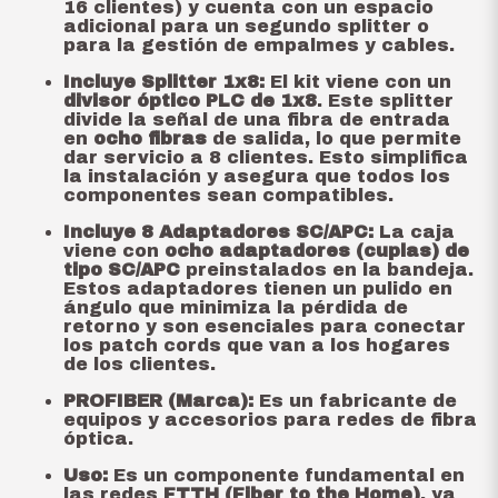
16 clientes) y cuenta con un espacio
adicional para un segundo splitter o
para la gestión de empalmes y cables.
Incluye Splitter 1x8:
El kit viene con un
divisor óptico PLC de 1x8
. Este splitter
divide la señal de una fibra de entrada
en
ocho fibras
de salida, lo que permite
dar servicio a 8 clientes. Esto simplifica
la instalación y asegura que todos los
componentes sean compatibles.
Incluye 8 Adaptadores SC/APC:
La caja
viene con
ocho adaptadores (cuplas) de
tipo SC/APC
preinstalados en la bandeja.
Estos adaptadores tienen un pulido en
ángulo que minimiza la pérdida de
retorno y son esenciales para conectar
los patch cords que van a los hogares
de los clientes.
PROFIBER (Marca):
Es un fabricante de
equipos y accesorios para redes de fibra
óptica.
Uso:
Es un componente fundamental en
las redes
FTTH (Fiber to the Home)
, ya