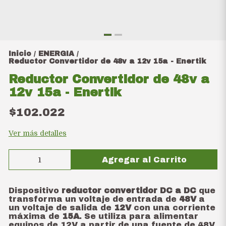
Inicio
ENERGIA
/
/
Reductor Convertidor de 48v a 12v 15a - Enertik
Reductor Convertidor de 48v a
12v 15a - Enertik
$102.022
Ver más detalles
Agregar al Carrito
Dispositivo
reductor convertidor DC a DC
que
transforma un voltaje de entrada de
48V
a
un voltaje de salida de
12V
con una corriente
máxima de
15A
. Se utiliza para alimentar
equipos de 12V a partir de una fuente de 48V.