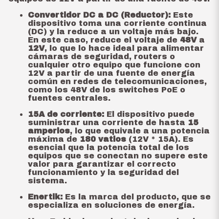
Convertidor DC a DC (Reductor):
Este
dispositivo toma una corriente continua
(DC) y la reduce a un voltaje más bajo.
En este caso, reduce el voltaje de
48V
a
12V
, lo que lo hace ideal para alimentar
cámaras de seguridad, routers o
cualquier otro equipo que funcione con
12V a partir de una fuente de energía
común en redes de telecomunicaciones,
como los 48V de los switches PoE o
fuentes centrales.
15A de corriente:
El dispositivo puede
suministrar una corriente de hasta
15
amperios
, lo que equivale a una potencia
máxima de
180 vatios
(12V * 15A). Es
esencial que la potencia total de los
equipos que se conectan no supere este
valor para garantizar el correcto
funcionamiento y la seguridad del
sistema.
Enertik:
Es la marca del producto, que se
especializa en soluciones de energía.