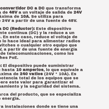
 convertidor DC a DC
que transforma
a de
48V
a un voltaje de salida de
24V
máxima de
10A
. Se utiliza para
 24V a partir de una fuente de 48V.
a DC (Reductor):
Este dispositivo
te continua (DC) y la reduce a un
. En este caso, reduce el voltaje de
ue lo hace ideal para alimentar radios
itches o cualquier otro equipo que
, a partir de una fuente de energía
de telecomunicaciones, como los
ches PoE.
:
El dispositivo puede suministrar
e hasta
10 amperios
, lo que equivale a
áxima de
240 vatios
(24V * 10A). Es
potencia total de los equipos que se
ere este valor para garantizar el
namiento y la seguridad del sistema.
rca del producto, que se especializa
 energía.
ra instalaciones donde se tiene una