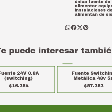
única fuente de
alimentar equip
instalaciones d
alimentan de si
Te puede interesar tambié
Fuente 24V 0.8A
Fuente Switchi
(switching)
Metálica 48v 5
$16.364
$57.383