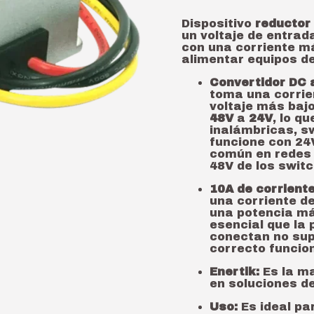
Dispositivo
reductor
un voltaje de entrad
con una corriente 
alimentar equipos de
Convertidor DC 
toma una corrien
voltaje más bajo
48V
a
24V
, lo q
inalámbricas, sw
funcione con 24V
común en redes 
48V de los swit
10A de corriente
una corriente d
una potencia m
esencial que la 
conectan no sup
correcto funcio
Enertik:
Es la ma
en soluciones de
Uso:
Es ideal pa