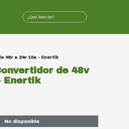
e 48v a 24v 10a - Enertik
onvertidor de 48v
- Enertik
No disponible