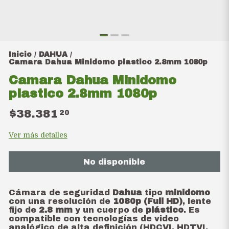
Inicio
DAHUA
/
/
Camara Dahua Minidomo plastico 2.8mm 1080p
Camara Dahua Minidomo
plastico 2.8mm 1080p
$38.381
20
Ver más detalles
No disponible
Cámara de seguridad
Dahua
tipo
minidomo
con una resolución de
1080p (Full HD)
, lente
fijo de
2.8 mm
y un cuerpo de
plástico
. Es
compatible con tecnologías de video
analógico de alta definición (HDCVI, HDTVI,