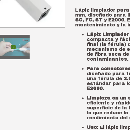
Lápiz limpiador par
mm, diseñado para li
SC, FC, ST y E2000
. 
mantenimiento y la i
Lápiz Limpiador 
compacta y fácil
final (la férula)
mecanismo de em
de fibra seca de
contaminantes.
Para conectores
diseñado para t
una férula de
2.
estándar para l
E2000
.
Limpieza en un s
eficiente y rápi
superficie de la
lo que reduce la
rendimiento del 
Uso:
El lápiz li