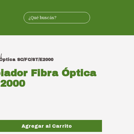
/
Óptica SC/FC/ST/E2000
iador Fibra Óptica
E2000
Agregar al Carrito