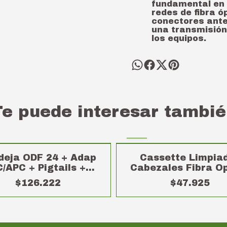
fundamental en 
redes de fibra óp
conectores ante
una transmisión
los equipos.
Te puede interesar tambié
deja ODF 24 + Adap
Cassette Limpia
/APC + Pigtails +
Cabezales Fibra O
Cassette
$126.222
$47.925