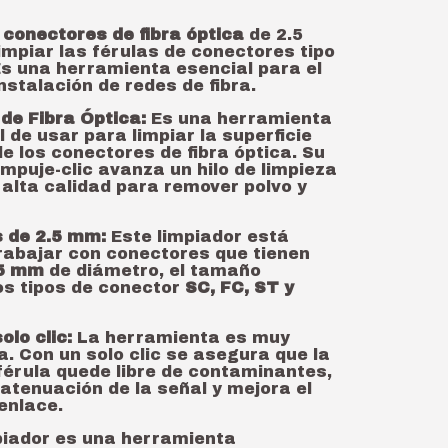
a
conectores de fibra óptica
de 2.5
mpiar las férulas de conectores tipo
Es una herramienta esencial para el
nstalación de redes de fibra.
de Fibra Óptica:
Es una herramienta
 de usar para limpiar la superficie
 de los conectores de fibra óptica. Su
puje-clic avanza un hilo de limpieza
 alta calidad para remover polvo y
 de 2.5 mm:
Este limpiador está
rabajar con conectores que tienen
5 mm
de diámetro, el tamaño
os tipos de conector
SC, FC, ST y
olo clic:
La herramienta es muy
da. Con un solo clic se asegura que la
 férula quede libre de contaminantes,
 atenuación de la señal y mejora el
enlace.
mpiador es una herramienta