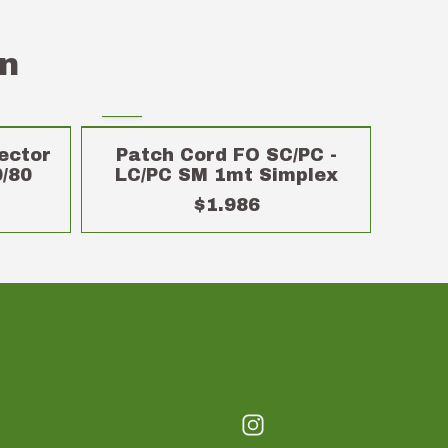
n
nector
Patch Cord FO SC/PC -
/80
LC/PC SM 1mt Simplex
$1.986