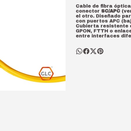
Cable de fibra ópti
conector
SC/APC
(ve
el otro. Diseñado pa
con puertos APC (baj
Cubierta resistente 
GPON, FTTH o enlace
entre interfaces dif