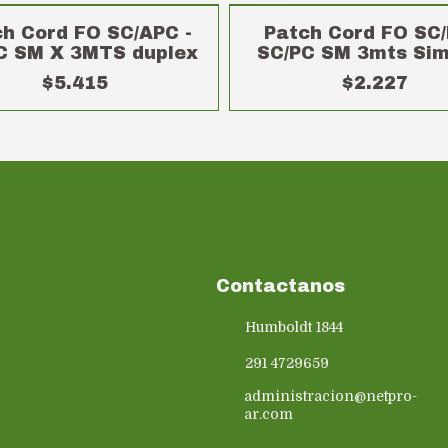
h Cord FO SC/APC -
Patch Cord FO SC/
C SM X 3MTS duplex
SC/PC SM 3mts Sim
$5.415
$2.227
Contactanos
Humboldt 1844
291 4729659
administracion@netpro-
ar.com