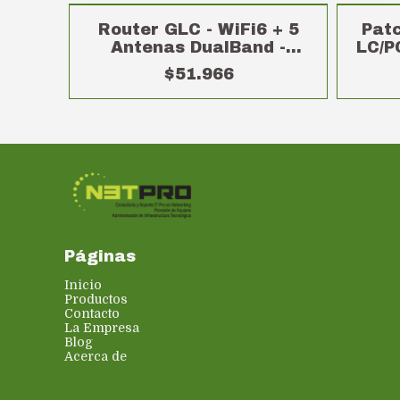
Router GLC - WiFi6 + 5
Patc
Antenas DualBand -
LC/P
AX1800
$51.966
Páginas
Inicio
Productos
Contacto
La Empresa
Blog
Acerca de