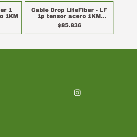
SIN STOCK
er 1
Cable Drop LifeFiber - LF
ro 1KM
1p tensor acero 1KM
(Bobina)
$85.836