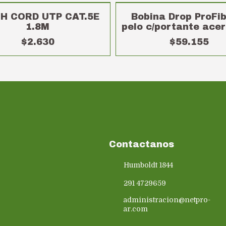
SIN STOCK
H CORD UTP CAT.5E
Bobina Drop ProFib
1.8M
pelo c/portante ace
$2.630
$59.155
Contactanos
Humboldt 1844
291 4729659
administracion@netpro-
ar.com