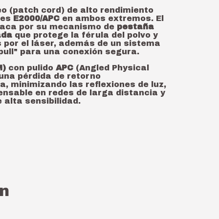
o (patch cord) de alto rendimiento
res
E2000/APC
en ambos extremos.
El
taca por su mecanismo de
pestaña
ada
que protege la férula del polvo y
por el láser,
además de un sistema
-pull" para una conexión segura.
M)
con pulido
APC
(Angled Physical
una pérdida de retorno
a,
minimizando las reflexiones de luz,
pensable en redes de larga distancia y
 alta sensibilidad.
n