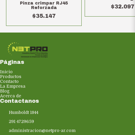
Pinza crimpar RJ45
$32.097
Reforzada
$35.147
Páginas
Inicio
Productos
Contacto
La Empresa
Blog
Acerca de
Contactanos
Humboldt 1844
291 4729659
administracion@netpro-ar.com