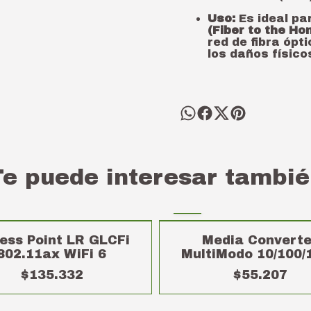
Uso:
Es ideal par
(Fiber to the Ho
red de fibra ópt
los daños físico
Te puede interesar tambié
ess Point LR GLCFi
Media Converte
802.11ax WiFi 6
MultiModo 10/100/
$135.332
$55.207