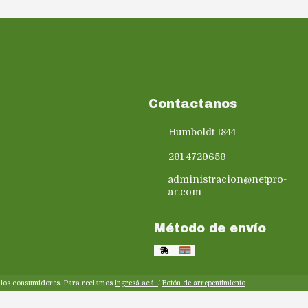
Contactanos
Humboldt 1844
291 4729659
administracion@netpro-
ar.com
Método de envío
y los consumidores. Para reclamos
ingresá acá.
/
Botón de arrepentimiento