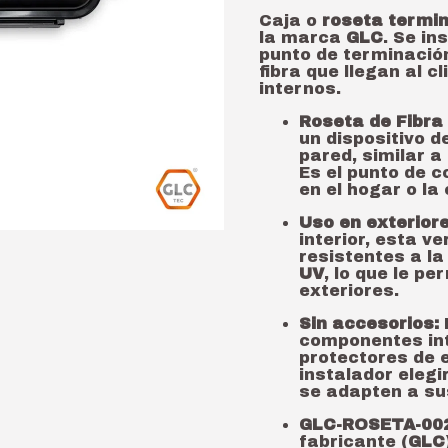
Caja o
roseta termin
la marca
GLC
. Se in
punto de terminación
fibra que llegan al cl
internos.
Roseta de Fibra 
un dispositivo d
pared, similar a
Es el punto de co
en el hogar o la 
Uso en exteriore
interior, esta v
resistentes a l
UV
, lo que le p
exteriores.
Sin accesorios:
componentes int
protectores de 
instalador elegi
se adapten a su
GLC-ROSETA-00
fabricante (
GLC