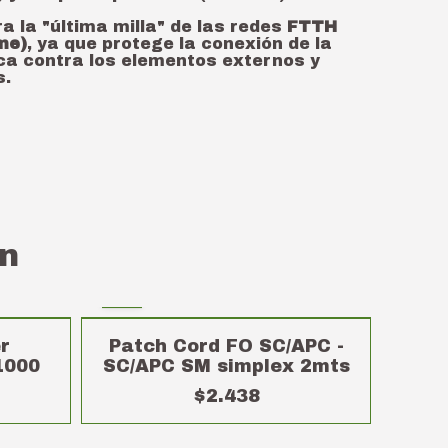
a la "última milla" de las redes
FTTH
me)
, ya que protege la conexión de la
ica contra los elementos externos y
s.
n
r
Patch Cord FO SC/APC -
1000
SC/APC SM simplex 2mts
$2.438