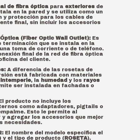
al de fibra óptica
para
exteriores
de
stala en la pared y se utiliza como un
 y protección para los cables de
iente final, sin incluir los accesorios
Óptica (Fiber Optic Wall Outlet):
Es
e terminación que se instala en la
 una toma de corriente o de teléfono.
nexión final de la red de fibra óptica
oficina del cliente.
s:
A diferencia de las rosetas de
ersión está fabricada con materiales
a
intemperie
, la
humedad
y los
rayos
ermite ser instalada en fachadas o
El producto no incluye los
ernos como adaptadores, pigtails o
empalme. Esto le permite al
r y agregar los accesorios que mejor
s necesidades.
2:
El nombre del modelo especifica el
) y el tipo de producto (
ROSETA
).