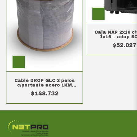
Caja NAP 2x16 c/s
1x16 + adap S
$52.027
Cable DROP GLC 2 pelos
c/portante acero 1KM
(Bobina)
$148.732