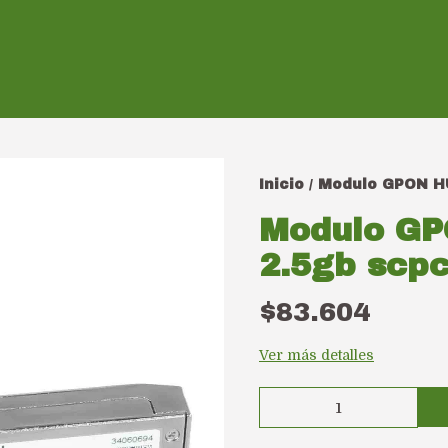
Inicio
Modulo GPON HU
/
Modulo GP
2.5gb scp
$83.604
Ver más detalles