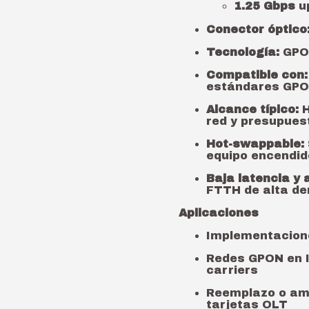
1.25 Gbps
u
Conector óptico
Tecnología:
GPON
Compatible con:
estándares GPO
Alcance típico:
H
red y presupues
Hot-swappable:
equipo encendid
Baja latencia y 
FTTH de alta d
Aplicaciones
Implementacio
Redes GPON en I
carriers
Reemplazo o am
tarjetas OLT