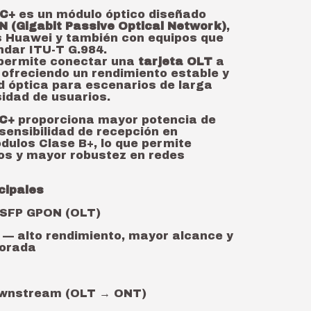
 C+
es un módulo óptico diseñado
 (Gigabit Passive Optical Network)
,
 Huawei y también con equipos que
ndar ITU-T G.984.
 permite conectar una
tarjeta OLT
a
, ofreciendo un rendimiento estable y
d óptica para escenarios de larga
sidad de usuarios.
 C+
proporciona mayor potencia de
sensibilidad de recepción en
ulos Clase B+, lo que permite
s y mayor robustez en redes
cipales
SFP GPON (OLT)
— alto rendimiento, mayor alcance y
jorada
wnstream (OLT → ONT)