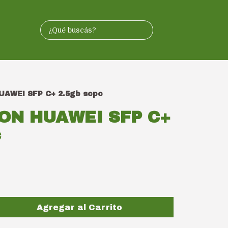
AWEI SFP C+ 2.5gb scpc
ON HUAWEI SFP C+
c
Agregar al Carrito