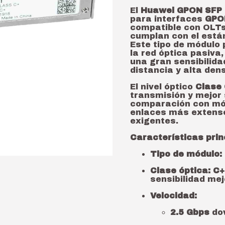
El
Huawei GPON SFP
para interfaces
GPON
compatible con OLTs
cumplan con el está
Este tipo de módulo
la red óptica pasiva
una gran sensibilida
distancia y alta den
El nivel óptico
Clase
transmisión y mejor 
comparación con mód
enlaces más extenso
exigentes.
Características prin
Tipo de módulo:
Clase óptica:
C+
sensibilidad me
Velocidad:
2.5 Gbps
do