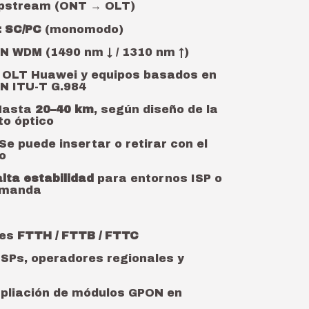
pstream (ONT → OLT)
:
SC/PC
(monomodo)
 WDM (1490 nm ↓ / 1310 nm ↑)
OLT Huawei y equipos basados en
N ITU-T G.984
asta
20–40 km
, según diseño de la
to óptico
Se puede insertar o retirar con el
o
alta estabilidad
para entornos ISP o
emanda
nes
FTTH / FTTB / FTTC
SPs, operadores regionales y
pliación de módulos GPON en