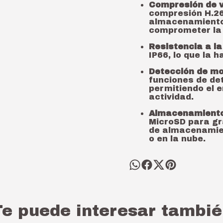
Compresión de 
compresión H.26
almacenamiento 
comprometer la 
Resistencia a la
IP66, lo que la h
Detección de mo
funciones de de
permitiendo el e
actividad.
Almacenamient
MicroSD para gr
de almacenamie
o en la nube.
Te puede interesar tambié