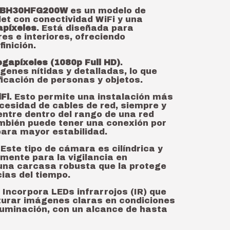
LBH30HFG200W
es un modelo de
let con conectividad WiFi y una
píxeles
. Está diseñada para
res e interiores, ofreciendo
inición.
gapíxeles (1080p Full HD)
.
enes nítidas y detalladas, lo que
ificación de personas y objetos.
Fi
. Esto permite una instalación más
necesidad de cables de red, siempre y
ntre dentro del rango de una red
mbién puede tener una conexión por
para mayor estabilidad.
 Este tipo de cámara es cilíndrica y
mente para la vigilancia en
 una carcasa robusta que la protege
ias del tiempo.
: Incorpora LEDs infrarrojos (IR) que
turar imágenes claras en condiciones
iluminación, con un alcance de hasta