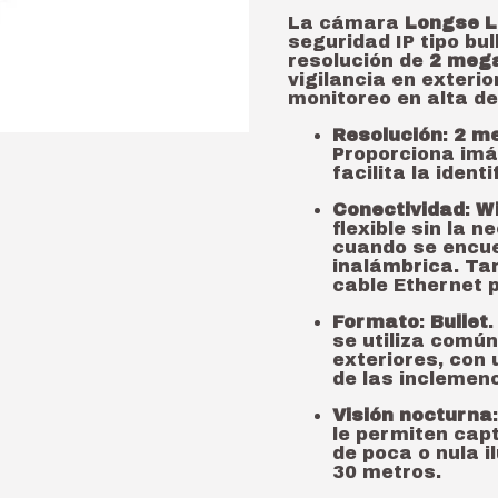
La cámara
Longse 
seguridad IP tipo bul
resolución de
2 mega
vigilancia en exterio
monitoreo en alta def
Resolución
:
2 me
Proporciona imág
facilita la ident
Conectividad
:
Wi
flexible sin la 
cuando se encue
inalámbrica. Ta
cable Ethernet 
Formato
:
Bullet
.
se utiliza común
exteriores, con
de las inclemenc
Visión nocturna
le permiten cap
de poca o nula 
30 metros.