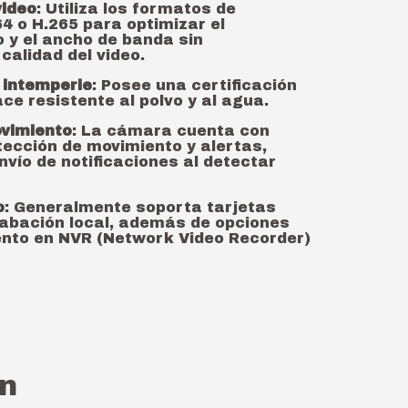
video
: Utiliza los formatos de
4 o H.265 para optimizar el
y el ancho de banda sin
calidad del video.
 intemperie
: Posee una certificación
ace resistente al polvo y al agua.
vimiento
: La cámara cuenta con
tección de movimiento y alertas,
nvío de notificaciones al detectar
o
: Generalmente soporta tarjetas
abación local, además de opciones
nto en NVR (Network Video Recorder)
n