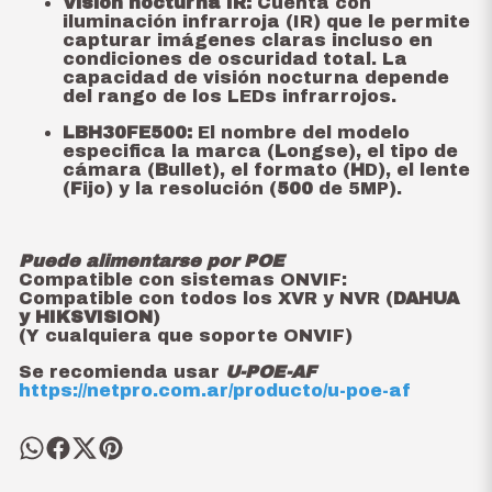
Visión nocturna IR:
Cuenta con
iluminación infrarroja (IR) que le permite
capturar imágenes claras incluso en
condiciones de oscuridad total. La
capacidad de visión nocturna depende
del rango de los LEDs infrarrojos.
LBH30FE500:
El nombre del modelo
especifica la marca (
L
ongse), el tipo de
cámara (
B
ullet), el formato (
H
D), el lente
(
F
ijo) y la resolución (
500
de 5MP).
Puede alimentarse por POE
Compatible con sistemas ONVIF:
Compatible con todos los XVR y NVR (
DAHUA
y HIKSVISION
)
(Y cualquiera que soporte ONVIF)
Se recomienda usar
U-POE-AF
https://netpro.com.ar/producto/u-poe-af