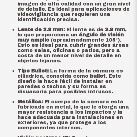
imagen de alta calidad con un gran nivel
de detalle. Es ideal para aplicaciones de
videovigilancia que requieren una
identificación precisa.
Lente de 2.8 mm:
El lente es de
2.8 mm
,
lo que proporciona un
ángulo de visión
muy amplio
(aproximadamente 105°).
Esto es ideal para cubrir grandes áreas
como salas, oficinas o patios, pero a
costa de un menor nivel de detalle en
objetos lejanos.
Tipo Bullet:
La forma de la cámara es
cilíndrica, conocida como
bullet
. Este
diseño la hace fácil de instalar en
paredes o techos y su forma es
disuasoria para posibles intrusos.
Metálica:
El cuerpo de la cámara está
fabricado en metal, lo que le otorga una
mayor resistencia a los impactos y la
hace adecuada para instalaciones en
exteriores, ya que protege a los
componentes internos.