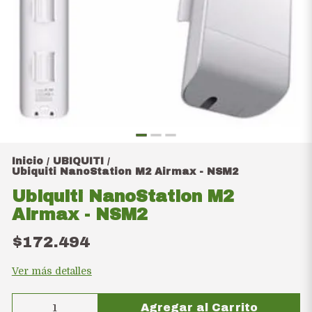
Inicio
UBIQUITI
/
/
Ubiquiti NanoStation M2 Airmax - NSM2
Ubiquiti NanoStation M2
Airmax - NSM2
$172.494
Ver más detalles
Agregar al Carrito