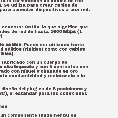
ra la terminación de cables de red
)
. Se utiliza para crear cables de
para conectar dispositivos a una red.
n conector
Cat5e
, lo que significa que
ades de red de hasta
1000 Mbps (1
)
.
de cables
: Puede ser utilizado tanto
d sólidos (rígidos)
como con
cables
xibles)
.
á fabricado con un cuerpo de
e alto impacto
y sus 8 contactos son
rado con níquel y chapado en oro
te conductividad y resistencia a la
El diseño del plug es de
8 posiciones y
8C)
, el estándar para las conexiones
nes
es un componente fundamental en