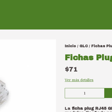
Inicio
GLC
Fichas Pl
/
/
Fichas Pl
$71
Ver más detalles
La
ficha plug RJ45 