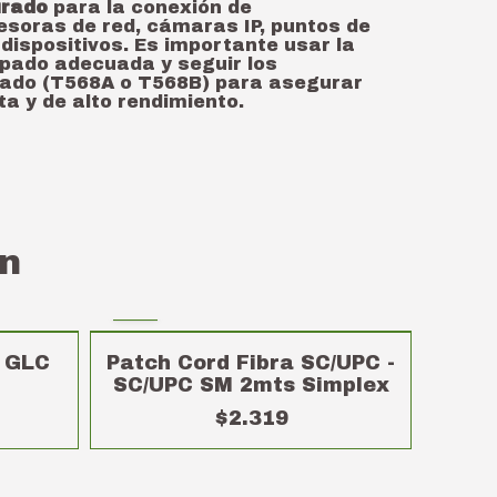
urado
para la conexión de
soras de red, cámaras IP, puntos de
 dispositivos. Es importante usar la
pado adecuada y seguir los
ado (T568A o T568B) para asegurar
a y de alto rendimiento.
n
r GLC
Patch Cord Fibra SC/UPC -
SC/UPC SM 2mts Simplex
$2.319