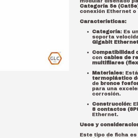
modular diseñado pa
Categoría 5e (Cat5e
conexión Ethernet o 
Características:
Categoría
: Es u
soporta velocid
Gigabit Ethernet
Compatibilidad 
con
cables de re
multifilares (fle
Materiales
: Est
termoplástico d
de
bronce fosfo
para una excelen
corrosión.
Construcción
: 
8 contactos (8P
Ethernet.
Usos y consideracio
Este tipo de ficha 