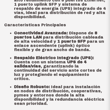
alto rendimiento con 8 puertos Ethernet,
1 puerto uplink SFP y sistema de
respaldo de energía (UPS) integrado de 4
vías, ideal para distribución de red y alta
disponibilidad.
Características Principales
Conectividad Avanzada:
Dispone de
8
puertos LAN
para distribución cableada
de alta velocidad y
1 puerto SFP
para un
enlace ascendente (uplink) óptico
flexible y de gran ancho de banda.
Respaldo Eléctrico Integrado (UPS):
Cuenta con un sistema
UPS de 4
salidas/vías
, garantizando la
continuidad del servicio ante cortes de
luz y protegiendo el equipamiento
crítico.
Diseño Robusto:
Ideal para instalación
en nodos de distribución, cooperativas,
pymes y entornos donde la alta
disponibilidad y la redundancia eléctrica
sean prioridad.