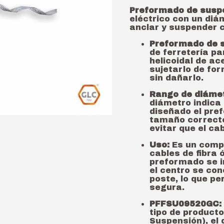
Preformado de susp
eléctrico con un di
anclar y suspender c
Preformado de 
de ferretería p
helicoidal de ac
sujetarlo de fo
sin dañarlo.
Rango de diámet
diámetro indica
diseñado el pref
tamaño correcto
evitar que el ca
Uso:
Es un compo
cables de fibra 
preformado se in
el centro se con
poste, lo que pe
segura.
PFFSU09520GC:
tipo de producto
Suspensión), el 