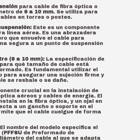
ensión
para cable de fibra óptica o
ámetro de
9 a 10 mm
. Se utiliza para
ables en torres o postes.
suspensión:
Este es un componente
ara línea aérea. Es una abrazadera
ero que envuelve el cable para
rma segura a un punto de suspensión
ro (9 a 10 mm):
La especificación de
 para qué tamaño de cable está
ormado. Es fundamental utilizar el
 para asegurar una sujeción firme y
ble se resbale o se dañe.
nente crucial en la instalación de
óptica aéreos y cables de energía. El
stala en la fibra óptica, y un ojal en
ecta a un gancho o soporte en el
rmite que el cable cuelgue de forma
El nombre del modelo especifica el
 (
PFFSU
de Preformado de
diámetro del cable al que se adapta