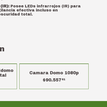
(IR):
Posee LEDs infrarrojos (IR) para
gilancia efectiva incluso en
scuridad total.
n
SIN STOCK
idomo
Camara Domo 1080p
tal
$90.557
61