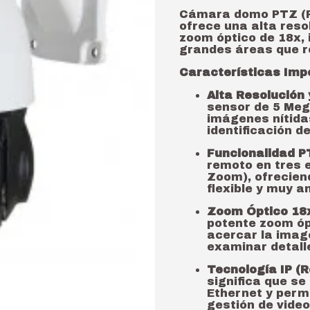
Cámara domo PTZ (Pa
ofrece una alta reso
zoom óptico de 18x, i
grandes áreas que r
Características Imp
Alta Resolución
sensor de 5 Meg
imágenes nítidas
identificación d
Funcionalidad P
remoto en tres ej
Zoom), ofrecien
flexible y muy a
Zoom Óptico 18
potente zoom óp
acercar la imag
examinar detall
Tecnología IP (R
significa que se
Ethernet y permi
gestión de video