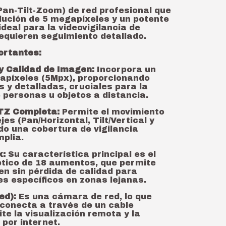
n-Tilt-Zoom) de red profesional que
lución de 5 megapíxeles y un potente
deal para la videovigilancia de
equieren seguimiento detallado.
ortantes:
 y Calidad de Imagen:
Incorpora un
apíxeles (5Mpx), proporcionando
 y detalladas, cruciales para la
e personas u objetos a distancia.
TZ Completa:
Permite el movimiento
es (Pan/Horizontal, Tilt/Vertical y
do una cobertura de vigilancia
mplia.
x:
Su característica principal es el
tico de 18 aumentos, que permite
en sin pérdida de calidad para
es específicos en zonas lejanas.
ed):
Es una cámara de red, lo que
 conecta a través de un cable
te la visualización remota y la
 por internet.