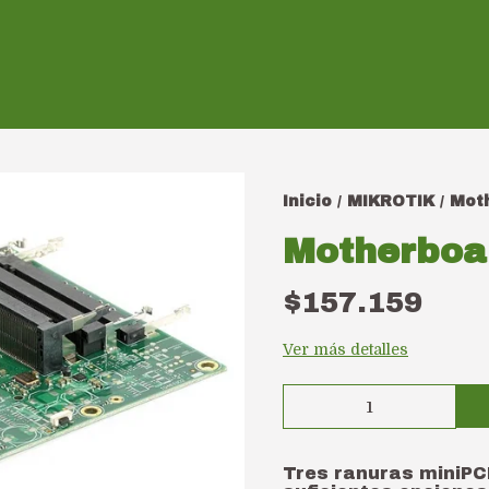
Inicio
MIKROTIK
Moth
/
/
Motherboa
$157.159
Ver más detalles
Tres ranuras miniPCI