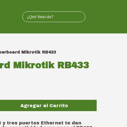
erboard Mikrotik RB433
rd Mikrotik RB433
Agregar al Carrito
 y tres puertos Ethernet te dan