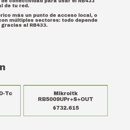
 de conectividad para usar el RB433
l de tu red.
rico más un punto de acceso local, o
con múltiples sectores: todo depende
e gracias al RB433.
n
SIN STOCK
D-Tc
Mikroitk
RB5009UPr+S+OUT
$732.615