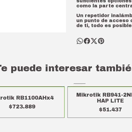
suficientes opciones
como la parte centra
Un repetidor inalámb
un punto de acceso 
de ti, todo es posibl
Te puede interesar tambié
Mikrotik RB941-2N
krotik RB1100AHx4
HAP LITE
$723.889
$51.437