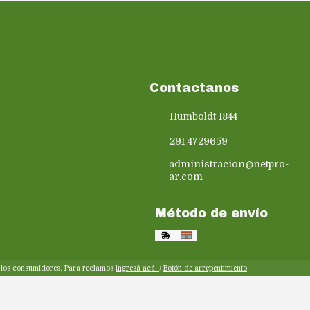
Contactanos
Humboldt 1844
291 4729659
administracion@netpro-
ar.com
Método de envío
y los consumidores. Para reclamos
ingresá acá.
/
Botón de arrepentimiento