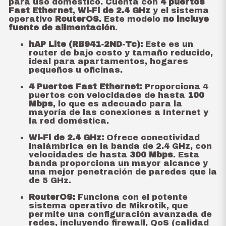
para uso doméstico. Cuenta con
4 puertos
Fast Ethernet
,
Wi-Fi de 2.4 GHz
y el sistema
operativo
RouterOS
. Este modelo
no incluye
fuente de alimentación
.
hAP Lite (RB941-2ND-Tc):
Este es un
router de bajo costo y tamaño reducido,
ideal para apartamentos, hogares
pequeños u oficinas.
4 Puertos Fast Ethernet:
Proporciona 4
puertos con velocidades de hasta
100
Mbps
, lo que es adecuado para la
mayoría de las conexiones a Internet y
la red doméstica.
Wi-Fi de 2.4 GHz:
Ofrece conectividad
inalámbrica en la banda de 2.4 GHz, con
velocidades de hasta
300 Mbps
. Esta
banda proporciona un mayor alcance y
una mejor penetración de paredes que la
de 5 GHz.
RouterOS:
Funciona con el potente
sistema operativo de Mikrotik, que
permite una configuración avanzada de
redes, incluyendo firewall, QoS (calidad