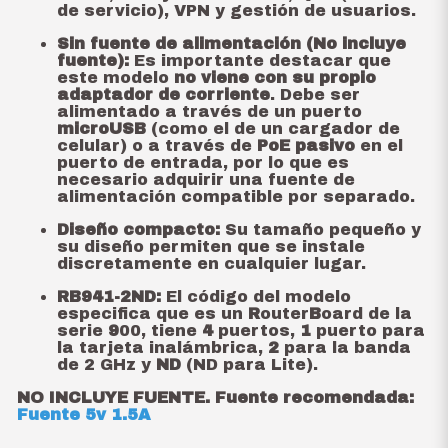
de servicio), VPN y gestión de usuarios.
Sin fuente de alimentación (No incluye
fuente):
Es importante destacar que
este modelo
no viene con su propio
adaptador de corriente
. Debe ser
alimentado a través de un puerto
microUSB
(como el de un cargador de
celular) o a través de
PoE pasivo
en el
puerto de entrada, por lo que es
necesario adquirir una fuente de
alimentación compatible por separado.
Diseño compacto:
Su tamaño pequeño y
su diseño permiten que se instale
discretamente en cualquier lugar.
RB941-2ND:
El código del modelo
especifica que es un
R
outer
B
oard de la
serie
9
00, tiene
4
puertos,
1
puerto para
la tarjeta inalámbrica,
2
para la banda
de 2 GHz y
ND
(ND para Lite).
NO INCLUYE FUENTE. Fuente recomendada:
Fuente 5v 1.5A