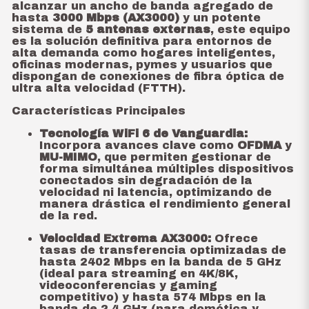
alcanzar un ancho de banda agregado de
hasta
3000 Mbps (AX3000)
y un potente
sistema de
5 antenas externas
,
este equipo
es la solución definitiva para entornos de
alta demanda como hogares inteligentes,
oficinas modernas,
pymes y usuarios que
dispongan de conexiones de fibra óptica de
ultra alta velocidad (FTTH).
Características Principales
Tecnología WiFi 6 de Vanguardia:
Incorpora avances clave como
OFDMA
y
MU-MIMO
, que permiten gestionar de
forma simultánea múltiples dispositivos
conectados sin degradación de la
velocidad ni latencia, optimizando de
manera drástica el rendimiento general
de la red.
Velocidad Extrema AX3000:
Ofrece
tasas de transferencia optimizadas de
hasta 2402 Mbps en la banda de 5 GHz
(ideal para streaming en 4K/8K,
videoconferencias y gaming
competitivo) y hasta 574 Mbps en la
banda de 2.4 GHz (para domótica y