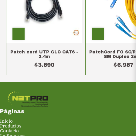
Patch cord UTP GLC CAT6 -
PatchCord FO SC/P
2.4m
SM Duplex 2
$3.890
$6.987
Páginas
Inicio
Productos
Contacto
La Empresa