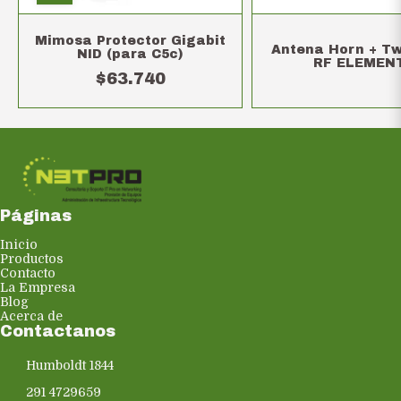
Mimosa Protector Gigabit
Antena Horn + Tw
NID (para C5c)
RF ELEMEN
$63.740
Páginas
Inicio
Productos
Contacto
La Empresa
Blog
Acerca de
Contactanos
Humboldt 1844
291 4729659