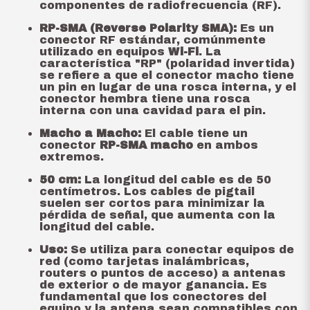
componentes de radiofrecuencia (RF).
RP-SMA (Reverse Polarity SMA):
Es un
conector RF estándar, comúnmente
utilizado en equipos
Wi-Fi
. La
característica "RP" (polaridad invertida)
se refiere a que el conector macho tiene
un pin en lugar de una rosca interna, y el
conector hembra tiene una rosca
interna con una cavidad para el pin.
Macho a Macho:
El cable tiene un
conector
RP-SMA macho
en ambos
extremos.
50 cm:
La longitud del cable es de 50
centímetros. Los cables de pigtail
suelen ser cortos para minimizar la
pérdida de señal, que aumenta con la
longitud del cable.
Uso:
Se utiliza para conectar equipos de
red (como tarjetas inalámbricas,
routers o puntos de acceso) a antenas
de exterior o de mayor ganancia. Es
fundamental que los conectores del
equipo y la antena sean compatibles con