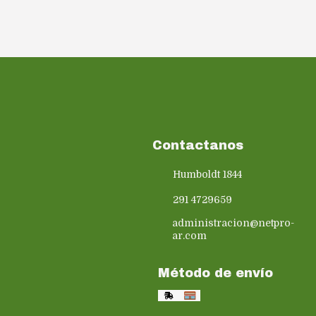
Contactanos
Humboldt 1844
291 4729659
administracion@netpro-
ar.com
Método de envío