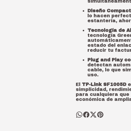
simultáneament
Diseño Compact
lo hacen perfect
estantería, aho
Tecnología de A
tecnología Green
automáticament
estado del enlac
reducir tu factu
Plug and Play c
detectan automá
cable, lo que si
uso.
El
TP-Link SF1005D
e
simplicidad, rendimie
para cualquiera que
económica de amplia