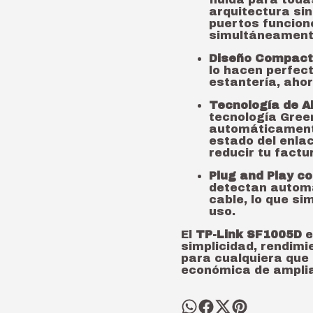
arquitectura sin
puertos funcion
simultáneament
Diseño Compact
lo hacen perfect
estantería, aho
Tecnología de A
tecnología Green
automáticament
estado del enlac
reducir tu factu
Plug and Play c
detectan automá
cable, lo que si
uso.
El
TP-Link SF1005D
e
simplicidad, rendimie
para cualquiera que
económica de amplia