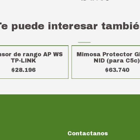
Te puede interesar tambié
nsor de rango AP WS
Mimosa Protector G
TP-LINK
NID (para C5c)
$28.196
$63.740
Contactanos