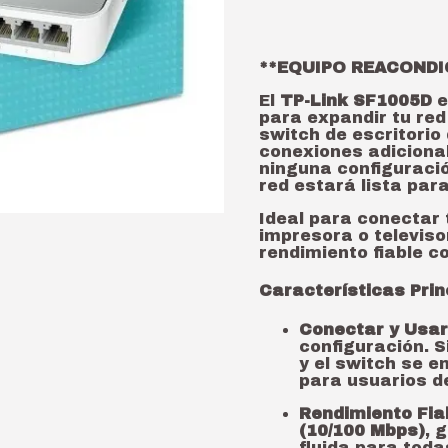
**EQUIPO REACONDI
El
TP-Link SF1005D
e
para expandir tu red
switch de escritorio
conexiones adicional
ninguna configuració
red estará lista para
Ideal para conectar 
impresora o televiso
rendimiento fiable co
Características Prin
Conectar y Usar
configuración. 
y el switch se e
para usuarios de
Rendimiento Fia
(10/100 Mbps)
, 
fluida para toda