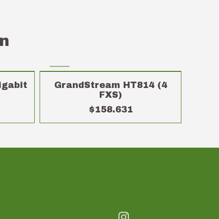
n
igabit
GrandStream HT814 (4
FXS)
$158.631