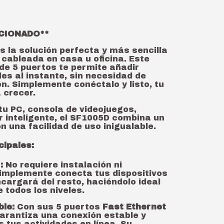
CIONADO**
s la solución perfecta y más sencilla
 cableada en casa u oficina. Este
 de 5 puertos te permite añadir
es al instante, sin necesidad de
n. Simplemente conéctalo y listo, tu
 crecer.
tu PC, consola de videojuegos,
r inteligente, el SF1005D combina un
n una facilidad de uso inigualable.
cipales:
:
No requiere instalación ni
Simplemente conecta tus dispositivos
ncargará del resto, haciéndolo ideal
 todos los niveles.
ble:
Con sus 5 puertos
Fast Ethernet
garantiza una conexión estable y
s tus actividades en línea. Su