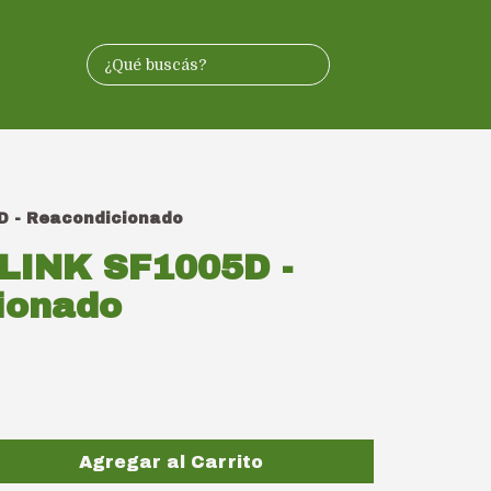
D - Reacondicionado
-LINK SF1005D -
ionado
Agregar al Carrito